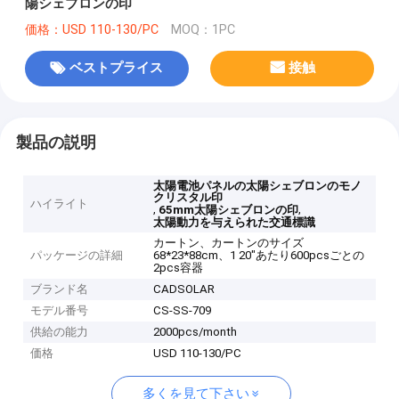
陽シェブロンの印
価格：USD 110-130/PC
MOQ：1PC
ベストプライス
接触
製品の説明
太陽電池パネルの太陽シェブロンのモノ
クリスタル印
ハイライト
,
,
65mm太陽シェブロンの印
太陽動力を与えられた交通標識
カートン、カートンのサイズ
パッケージの詳細
68*23*88cm、1 20"あたり600pcsごとの
2pcs容器
ブランド名
CADSOLAR
モデル番号
CS-SS-709
供給の能力
2000pcs/month
価格
USD 110-130/PC
多くを見て下さい